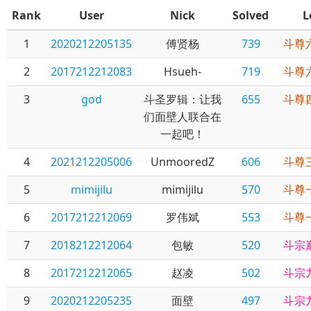
Rank
User
Nick
Solved
L
1
2020212205135
傅贤杨
739
斗尊
2
2017212212083
Hsueh-
719
斗尊
3
god
斗圣罗辑：让我
655
斗尊
们面壁人联合在
一起吧！
4
2021212205006
UnmooredZ
606
斗尊
5
mimijilu
mimijilu
570
斗尊
6
2017212212069
罗伟斌
553
斗尊
7
2018212212064
包敏
520
斗宗
8
2017212212065
赵凌
502
斗宗
9
2020212205235
面壁
497
斗宗