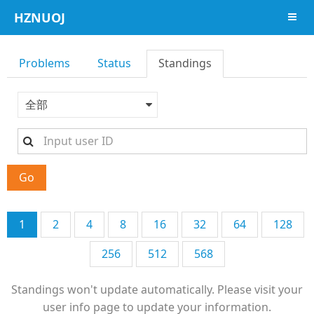
HZNUOJ
导航
Problems
Status
Standings
全部
Go
1
2
4
8
16
32
64
128
256
512
568
Standings won't update automatically. Please visit your
user info page to update your information.