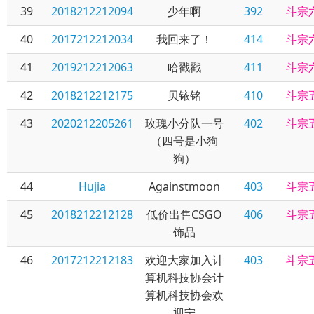
39
2018212212094
少年啊
392
斗宗
40
2017212212034
我回来了！
414
斗宗
41
2019212212063
哈戳戳
411
斗宗
42
2018212212175
贝铱铭
410
斗宗
43
2020212205261
玫瑰小分队一号
402
斗宗
（四号是小狗
狗）
44
Hujia
Againstmoon
403
斗宗
45
2018212212128
低价出售CSGO
406
斗宗
饰品
46
2017212212183
欢迎大家加入计
403
斗宗
算机科技协会计
算机科技协会欢
迎宁