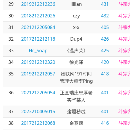
29
2019212212236
lllllan
431
斗宗
30
2018212212026
czy
432
斗宗
31
2021212205084
x-x
405
斗宗
32
2017212212118
Dup4
426
斗宗
33
Hc_Soap
《温声荣》
425
斗宗
34
2019212212320
徐光泽
420
斗宗
35
2019212212057
物联网191时间
418
斗宗
管理大师李Ping
36
2021212205054
正直端庄忠厚老
401
斗宗
实华某人
37
2023210405015
这题秒啦
401
斗宗
38
2017212212068
余赛康
416
斗宗