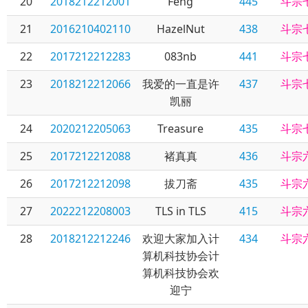
20
2018212212001
Feng
445
斗宗
21
2016210402110
HazelNut
438
斗宗
22
2017212212283
083nb
441
斗宗
23
2018212212066
我爱的一直是许
437
斗宗
凯丽
24
2020212205063
Treasure
435
斗宗
25
2017212212088
褚真真
436
斗宗
26
2017212212098
拔刀斋
435
斗宗
27
2022212208003
TLS in TLS
415
斗宗
28
2018212212246
欢迎大家加入计
434
斗宗
算机科技协会计
算机科技协会欢
迎宁