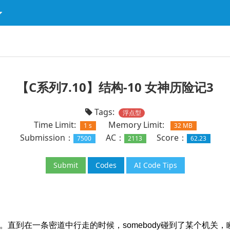
【C系列7.10】结构-10 女神历险记3
Tags:
浮点型
Time Limit:
Memory Limit:
1 s
32 MB
Submission：
AC：
Score：
7500
2113
62.23
Submit
Codes
AI Code Tips
直到在一条密道中行走的时候，somebody碰到了某个机关