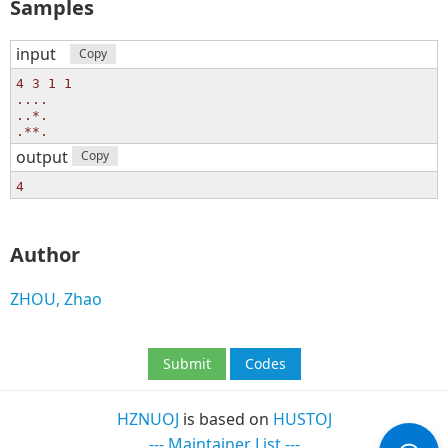
Samples
input
Copy
4 3 1 1

....

..*.

output
Copy
Author
ZHOU, Zhao
Submit
Codes
HZNUOJ
is based on
HUSTOJ
--- Maintainer List ---