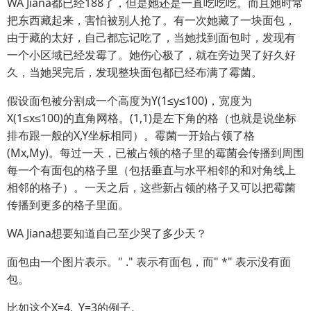
WA Jiana都已经188了，但是她还是一直吃吃吃。而且她时常
把东西藏起来，害怕被别人抢了。有一次她藏了一块面包，
由于藏的太好，自己都忘记吃了，当她找到面包时，发现有
一个小区域已经发霉了。她伤心极了，就在旁边哭了好久好
久，当她哭完后，发现整块面包都已经布满了霉菌。
假设面包被分割成一个高度为Y(1≤y≤100)，宽度为
X(1
≤
x
≤
100)的直角网格。(1,1)是左下角的格（也就是说坐标
排布跟一般的X,Y坐标相同）。霉菌一开始占领了格
(Mx,My)。每过一天，
已被占领的格子里的
霉菌会传播到周围
每一个有面包的格子里（包括垂直与水平相邻的和对角线上
相邻的格子）。一天之后，这些新占领的格子又可以把霉菌
传播到更多的格子里面。
WA Jiana
想要知道自己至少哭了多少天？
面包由一个图片表示。" ." 表示有面包，而" *" 表示没有面
包。
比如这个X=4, Y=3的例子。