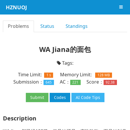
HZNUOJ
导航
Problems
Status
Standings
WA Jiana的面包
Tags:
Time Limit:
Memory Limit:
1 s
128 MB
Submission：
AC：
Score：
645
221
92.38
Submit
Codes
AI Code Tips
Description